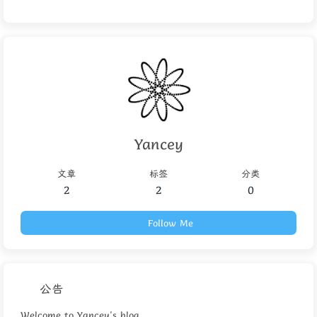
Yancey
文章
标签
分类
2
2
0
Follow Me
公告
Welcome to Yancey's blog.